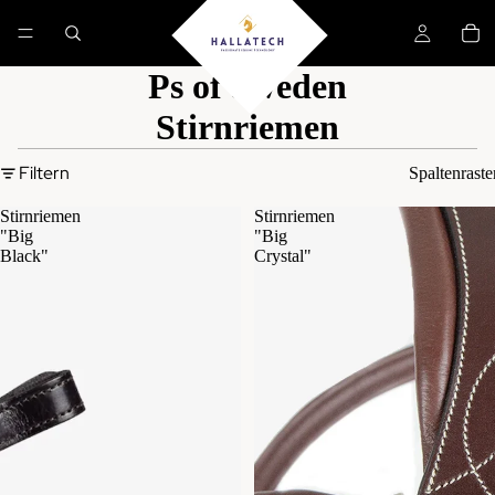
Ps of Sweden
Stirnriemen
Filtern
Spaltenraste
Stirnriemen
Stirnriemen
"Big
"Big
Black"
Crystal"