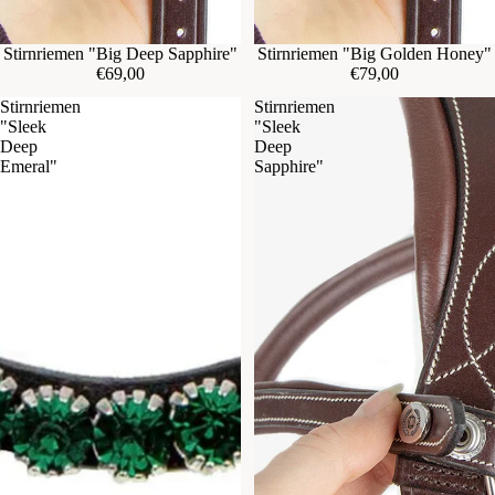
Sale
Stirnriemen "Big Deep Sapphire"
Stirnriemen "Big Golden Honey"
€69,00
€79,00
Stirnriemen
Stirnriemen
"Sleek
"Sleek
Deep
Deep
Emeral"
Sapphire"