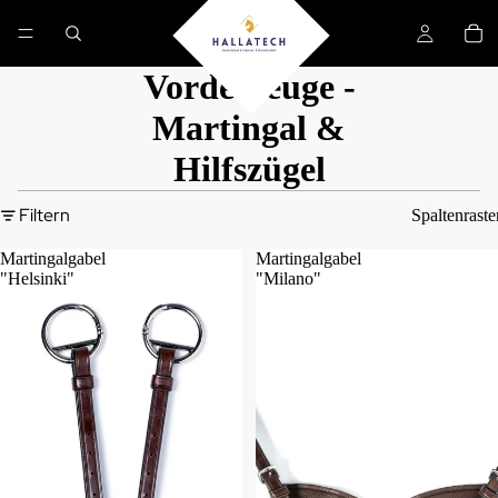
Vorderzeuge -
Martingal &
Hilfszügel
Filtern
Spaltenraste
Martingalgabel
Martingalgabel
"Helsinki"
"Milano"