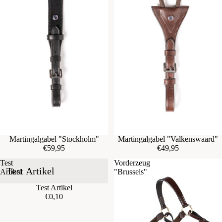
Martingalgabel "Stockholm"
Martingalgabel "Valkenswaard"
€59,95
€49,95
Test
Vorderzeug
Test Artikel
Artikel
"Brussels"
Test Artikel
€0,10