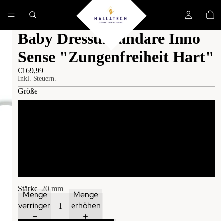
Baby Dressurkandare Inno
Sense "Zungenfreiheit Hart"
€169,99
Inkl. Steuern.
Größe
12.5 cm
13.5 cm
14.5 cm
Stärke
20 mm
Menge
Menge
verringern
erhöhen