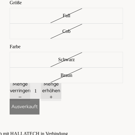
Größe
Full
Cob
Farbe
Schwarz
Braun
Menge
Menge
verringern
erhöhen
Ausverkauft
ib mit HALLATECH in Verbindung